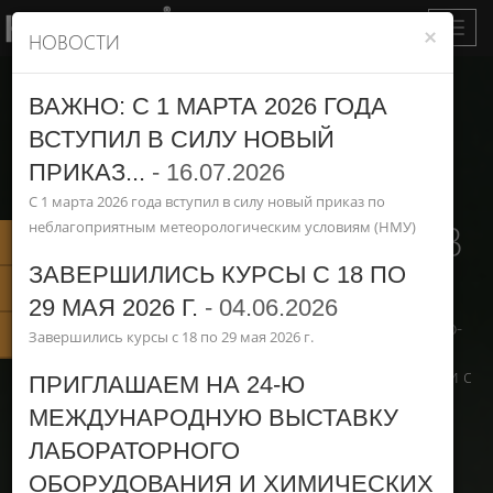
Нави
×
НОВОСТИ
ВАЖНО: С 1 МАРТА 2026 ГОДА
ВСТУПИЛ В СИЛУ НОВЫЙ
ПРИКАЗ...
-
16.07.2026
С 1 марта 2026 года вступил в силу новый приказ по
ДОБРО ПОЖАЛОВАТЬ В
неблагоприятным метеорологическим условиям (НМУ)
Пламенный ААС Квант-2
КОМПАНИЮ
КОРТЭК
ЗАВЕРШИЛИСЬ КУРСЫ С 18 ПО
Электротермический ААС Квант.Z
29 МАЯ 2026 Г.
-
04.06.2026
Мы разрабатываем и серийно производим атомно-
Спектральные лампы ЛТ-6М
Завершились курсы с 18 по 29 мая 2026 г.
абсорбционные спектрометры «КВАНТ».
ООО «КОРТЭК» - признанный лидер в своей области с
ПРИГЛАШАЕМ НА 24-Ю
1988 года.
МЕЖДУНАРОДНУЮ ВЫСТАВКУ
ЛАБОРАТОРНОГО
ОБОРУДОВАНИЯ И ХИМИЧЕСКИХ
ВАЖНЫЕ ПРЕИМУЩЕСТВА