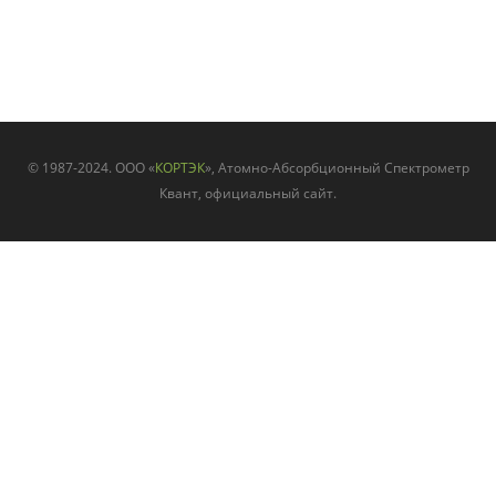
© 1987-2024. ООО «
КОРТЭК
», Атомно-Абсорбционный Спектрометр
Квант, официальный сайт.