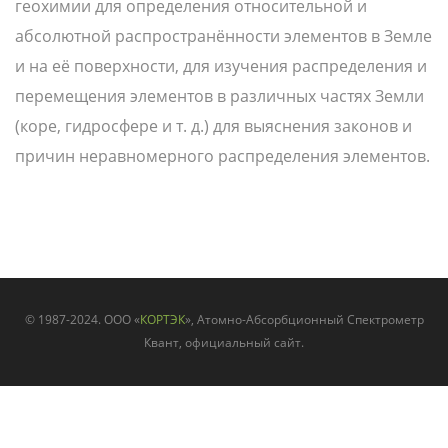
геохимии для определения относительной и
абсолютной распространённости элементов в Земле
и на её поверхности, для изучения распределения и
перемещения элементов в различных частях Земли
(коре, гидросфере и т. д.) для выяснения законов и
причин неравномерного распределения элементов.
© 1987-2024. ООО «
КОРТЭК
», Атомно-Абсорбционный Спектрометр
Квант, официальный сайт.