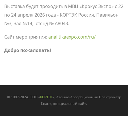
Выставка будет проходить в МВЦ «Крокус Экспо» с 22
по 24 апреля 2026 года - КОРТЭК Россия, Павильон
№3, Зал №14, стенд № А8043.
Сайт мероприятия:
analitikaexpo.com/ru/
Добро пожаловать!
© 1987-2024. ООО «
КОРТЭК
», Атомно-Абсорбционный Спектрометр
Квант, официальный сайт.